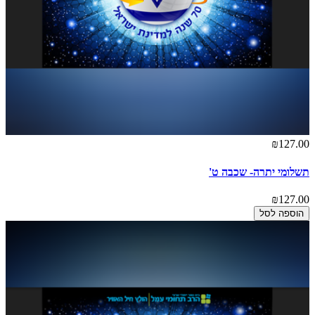
₪127.00
תשלומי יתרה- שכבה ט'
₪127.00
הוספה לסל