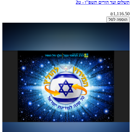
תשלום ועד הורים תשפ''ו - ט2
₪1,116.50
הוספה לסל