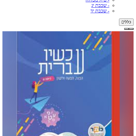
- שכבת יג
- שכבת יד
כללי