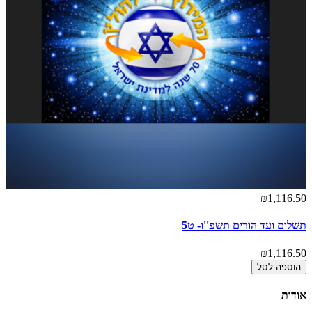
₪1,116.50
תשלום ועד הורים תשפ''ו- ט5
₪1,116.50
הוספה לסל
אודות