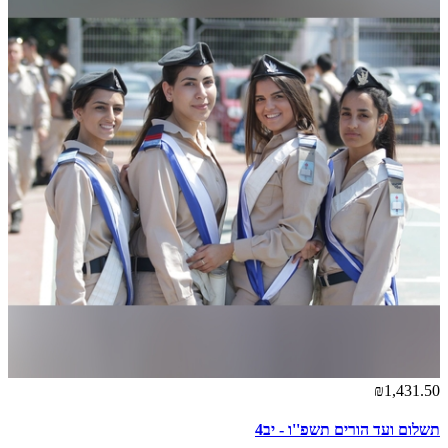
₪1,431.50
תשלום ועד הורים תשפ''ו - יב4