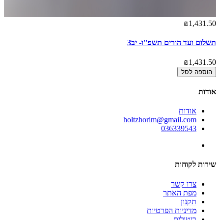
₪1,431.50
תשלום ועד הורים תשפ''ו- יב3
₪1,431.50
הוספה לסל
אודות
אודות
holtzhorim@gmail.com
036339543
שירות לקוחות
צרו קשר
מפת האתר
תקנון
מדיניות הפרטיות
ביטולים