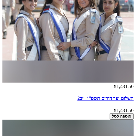
₪1,431.50
תשלום ועד הורים תשפ''ו - יב2
₪1,431.50
הוספה לסל