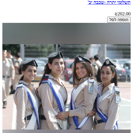
תשלומי יתרה -שכבה יב'
₪202.00
הוספה לסל