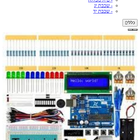
- שכבת יג
- שכבת יד
כללי