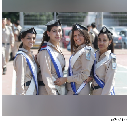
₪202.00