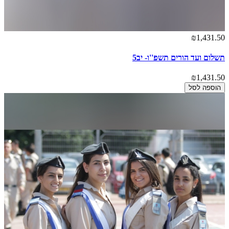
₪1,431.50
תשלום ועד הורים תשפ''ו- יב5
₪1,431.50
הוספה לסל