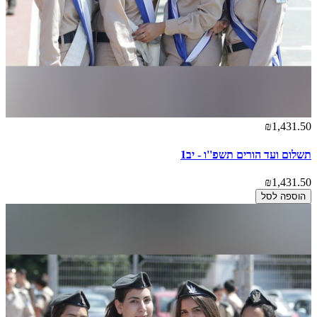
₪1,431.50
תשלום ועד הורים תשפ''ו - יב1
₪1,431.50
הוספה לסל