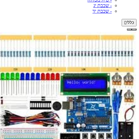
- שכבת יג
- שכבת יד
כללי