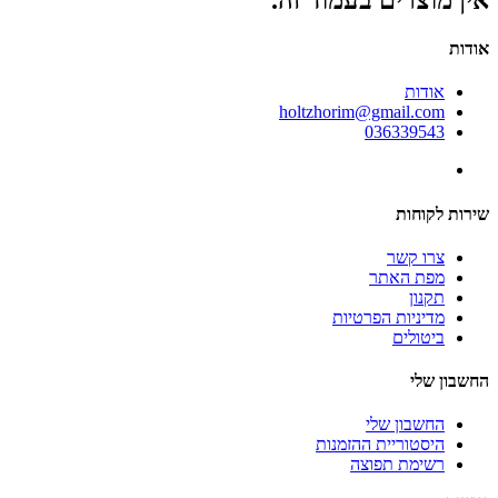
אודות
אודות
holtzhorim@gmail.com
036339543
שירות לקוחות
צרו קשר
מפת האתר
תקנון
מדיניות הפרטיות
ביטולים
החשבון שלי
החשבון שלי
היסטוריית ההזמנות
רשימת תפוצה