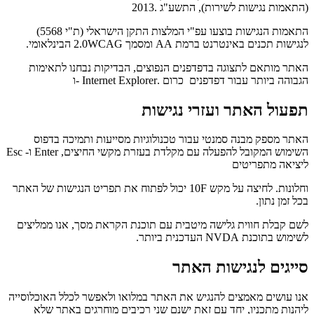
(התאמות נגישות לשירות), התשע"ג .2013
התאמות הנגישות בוצעו עפ"י המלצות התקן הישראלי (ת"י 5568)
לנגישות תכנים באינטרנט ברמת AA ומסמך 2.0WCAG הבינלאומי.
האתר מותאם לתצוגה בדפדפנים הנפוצים, הבדיקות נבחנו לתאימות
הגבוהה ביותר עבור דפדפנים כרום .Internet Explorer -ו
תפעול האתר ועזרי נגישות
האתר מספק מבנה סמנטי עבור טכנולוגיות מסייעות ותמיכה בדפוס
השימוש המקובל להפעלה עם מקלדת בעזרת מקשי החיצים, Enter ו- Esc
ליציאה מתפריטים
וחלונות. לחיצה על מקש 10F יכול לפתוח את תפריט הנגישות של האתר
בכל זמן נתון.
לשם קבלת חווית גלישה מיטבית עם תוכנת הקראת מסך, אנו ממליצים
לשימוש בתוכנת NVDA העדכנית ביותר.
סייגים לנגישות האתר
אנו עושים מאמצים להנגיש את האתר במלואו ולאפשר לכלל האוכלוסייה
ליהנות מתכניו, יחד עם זאת ישנם שני רכיבים מוחרגים באתר שלא