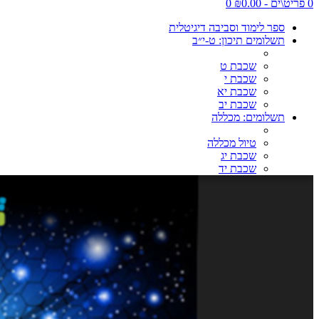
0 פריט\ים - ₪0.00
0
ספר לימוד וסביבה דיגיטלית
תשלומים תיכון: ט-י״ב
שכבת ט
שכבת י
שכבת יא
שכבת יב
תשלומים: מכללה
טיול מכללה
שכבת יג
שכבת יד