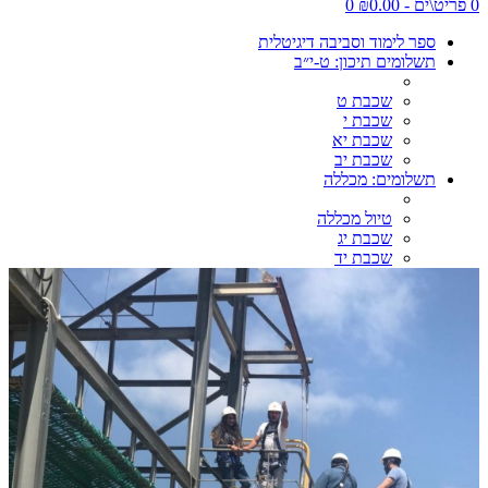
0 פריט\ים - ₪0.00
0
ספר לימוד וסביבה דיגיטלית
תשלומים תיכון: ט-י״ב
שכבת ט
שכבת י
שכבת יא
שכבת יב
תשלומים: מכללה
טיול מכללה
שכבת יג
שכבת יד