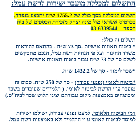
התשלום למכללה מועבר ישירות לרשת עמל:
תשלום למכללה בסך כולל של
1755.2
ש״
ח יתבצע בנפרד,
בכרטיס אשראי מול מינה יצחק
מזכירת הכספים של בית
הספר 03-6339544
תשלום זה כולל:
* ביטוח תאונות אישיות -סך 73 ש״ח
-
בהתאם להוראות
משרד החינוך ועל פי הנחיות רשת עמל, הנכם מתבקשים
לשלם סך של 73 ש״ח עבור ביטוח תאונות אישיות.
*שכר לימוד
-
סך של 1432.2 ש״ח.
*ביטוח לאומי (נפגעי עבודה)
-
סך של 250 ש״ח. סכום זה
מועבר ע''י הרשת לביטוח לאומי. ( תלמידים שעובדים בשכר
ומבוטחים באמצעות מקום עבודתם יציגו תלוש שכר לביה''ס.)
דמי הביטוח הלאומי
, למעט נפגעי עבודה, ישולמו ישירות
למוסד לביטוח לאומי ע''י התלמיד ולא באמצעות רשת עמל.