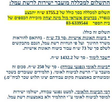
התשלום למכללה מועבר ישירות לרשת עמל:
תשלום למכללה בסך כולל של
1755.2
ש״
ח יתבצע
בנפרד,
בכרטיס אשראי מול מינה יצחק
מזכירת הכספים של
בית הספר 03-6339544
תשלום זה כולל:
* ביטוח תאונות אישיות -סך 73 ש״ח
-
בהתאם להוראות
משרד החינוך ועל פי הנחיות רשת עמל, הנכם מתבקשים
לשלם סך של 73 ש״ח עבור ביטוח תאונות אישיות.
*שכר לימוד
-
סך של 1432.2 ש״ח.
*ביטוח לאומי (נפגעי עבודה)
-
סך של 250 ש״ח. סכום זה
מועבר ע''י הרשת לביטוח לאומי. ( תלמידים שעובדים בשכר
ומבוטחים באמצעות מקום עבודתם יציגו תלוש שכר לביה''ס.)
דמי הביטוח הלאומי
, למעט נפגעי עבודה, ישולמו ישירות
למוסד לביטוח לאומי ע''י התלמיד ולא באמצעות רשת עמל.