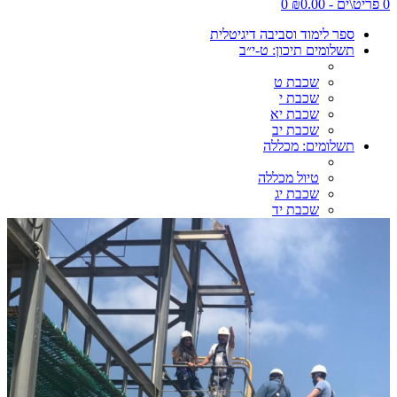
0 פריט\ים - ₪0.00
0
ספר לימוד וסביבה דיגיטלית
תשלומים תיכון: ט-י״ב
שכבת ט
שכבת י
שכבת יא
שכבת יב
תשלומים: מכללה
טיול מכללה
שכבת יג
שכבת יד